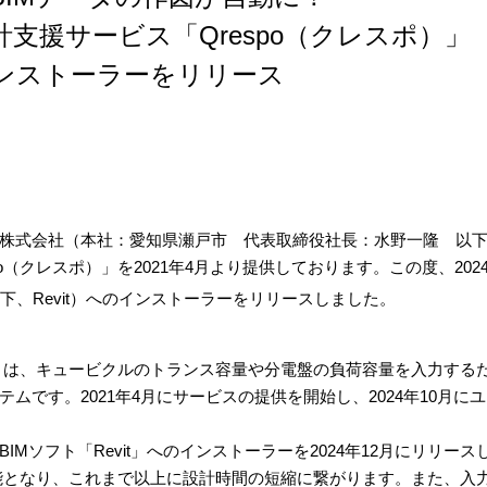
支援サービス「Qrespo（クレスポ）」
tへのインストーラーをリリース
株式会社（本社：愛知県瀬戸市 代表取締役社長：水野一隆 以下
o
（クレスポ）」を
2021
年
4
月より提供しております。この度、
202
以下、
Revit
）へのインストーラーをリリースしました。
」は、キュービクルのトランス容量や分電盤の負荷容量を入力する
テムです。
2021
年
4
月にサービスの提供を開始し、
2024
年
10
月にユ
BIM
ソフト「
Revit
」へのインストーラーを
2024
年
12
月にリリース
能となり、これまで以上に設計時間の短縮に繋がります。また、入