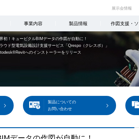
展示会情報
事業内容
製品情報
作図支援・ソ
界初！キュービクルBIMデータの作図が自動に！
ラウド型電気設備設計支援サービス「Qrespo（クレスポ）」
utodesk®Revitへのインストーラーをリリース
製品についての
お問い合わせ
IMデータの作図が自動に！