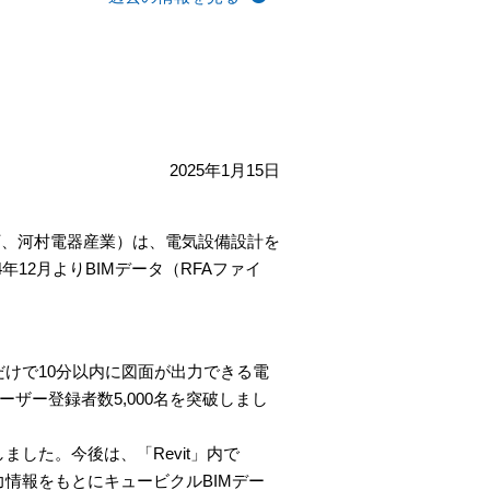
2025年1月15日
、河村電器産業）は、電気設備設計を
4
年
12
月より
BIM
データ（
RFA
ファイ
だけで
10
分以内に図面が出力できる電
ーザー登録者数
5,000
名を突破しまし
しました。今後は、「
Revit
」内で
力情報をもとにキュービクル
BIM
デー