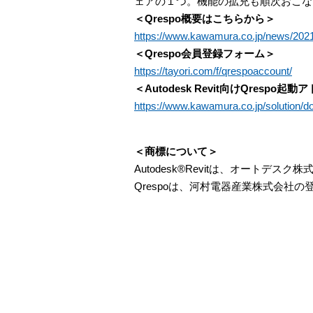
ェアの１つ。機能の拡充も順次おこな
＜Qrespo概要はこちらから＞
https://www.kawamura.co.jp/news/202
＜Qrespo会員登録フォーム＞
https://tayori.com/f/qrespoaccount/
＜Autodesk Revit向けQresp
https://www.kawamura.co.jp/solution/d
＜商標について＞
Autodesk®Revitは、オートデス
Qrespoは、河村電器産業株式会社の