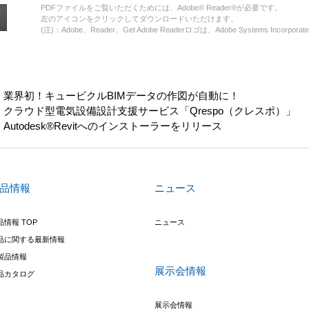
PDFファイルをご覧いただくためには、Adobe® Reader®が必要です。
左のアイコンをクリックしてダウンロードいただけます。
(注)：Adobe、Reader、Get Adobe Readerロゴは、Adobe Systems Inco
業界初！キュービクルBIMデータの作図が自動に！
クラウド型電気設備設計支援サービス「Qrespo（クレスポ）」
Autodesk®Revitへのインストーラーをリリース
品情報
ニュース
品情報 TOP
ニュース
品に関する最新情報
製品情報
展示会情報
品カタログ
展示会情報