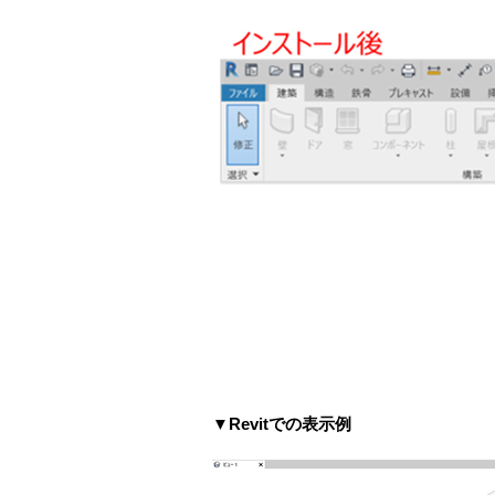
▼
Revit
での表示例