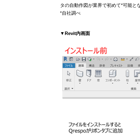
タの自動作図が業界で初めて*可能と
*自社調べ
▼
Revit
内画面