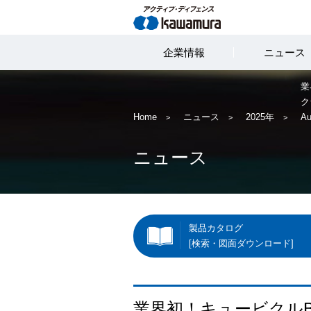
企業情報
ニュース
業
ク
Home
ニュース
2025年
A
ニュース
製品カタログ
[検索・図面ダウンロード]
業界初！キュービクルB