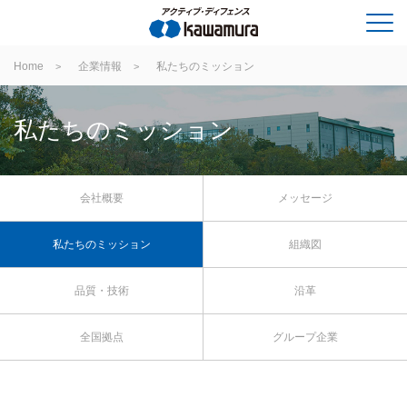
Home
企業情報
私たちのミッション
私たちのミッション
会社概要
メッセージ
私たちのミッション
組織図
品質・技術
沿革
全国拠点
グループ企業