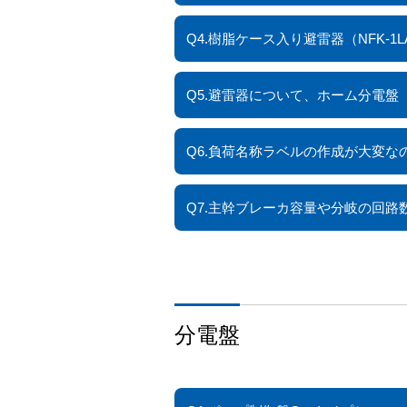
Q4.樹脂ケース入り避雷器（NFK-
Q5.避雷器について、ホーム分電
Q6.負荷名称ラベルの作成が大変な
Q7.主幹ブレーカ容量や分岐の回
分電盤