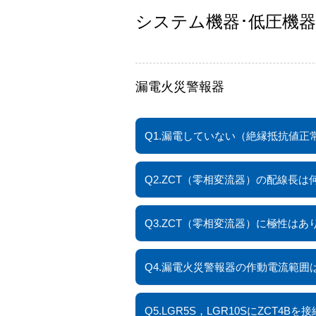
システム機器･低圧機器
漏電火災警報器
Q1.漏電していない（絶縁抵抗値
Q2.ZCT（零相変流器）の配線長
Q3.ZCT（零相変流器）に極性はあ
Q4.漏電火災警報器の作動電流範囲
Q5.LGR5S，LGR10SにZCT4B