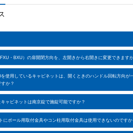
ス
X・FXU・BXU）の扉開閉方向を、左開きから右開きに変更できます
FR・B-60を使用しているキャビネットは、開くときのハンドル回転方
ですか？
用したキャビネットは南京錠で施錠可能ですか？
ネットにポール用取付金具やコン柱用取付金具は使用できないのですか