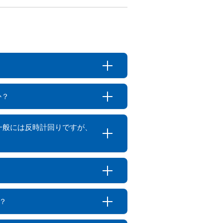
か？
向が一般には反時計回りですが、
？