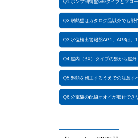
Q1.ポンプ制御盤G※タイプとフ
Q2.耐熱盤はカタログ品以外でも製
Q3.水位検出警報盤AG1、AG3は
Q4.屋内（BX）タイプの盤から屋
Q5.盤類を施工するうえでの注意す
Q6.分電盤の配線オオイが取付でき