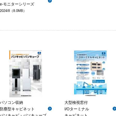
e-モニターシリーズ
2024/8（8.0MB）
パソコン収納
大型検視窓付
防塵型キャビネット
I/Oターミナル
パソキャビ・パソキューブ
キャビネット