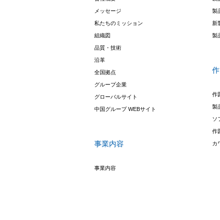
メッセージ
製
私たちのミッション
新
組織図
製
品質・技術
沿革
作
全国拠点
グループ企業
作
グローバルサイト
製
中国グループ WEBサイト
ソ
作
事業内容
カ
事業内容