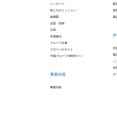
メッセージ
製
私たちのミッション
新
組織図
製
品質・技術
沿革
作
全国拠点
グループ企業
作
グローバルサイト
製
中国グループ WEBサイト
ソ
作
事業内容
カ
事業内容