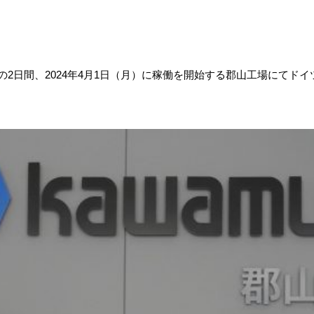
の
2
日間、
2024
年
4
月
1
日（月）に稼働を開始する郡山工場にてドイ