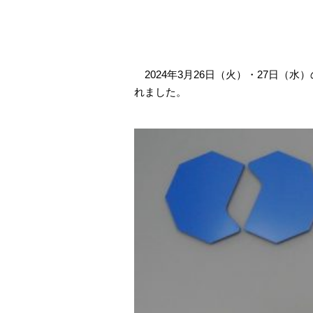
2024
年
3
月
26
日（火）・
27
日（水）
れました。