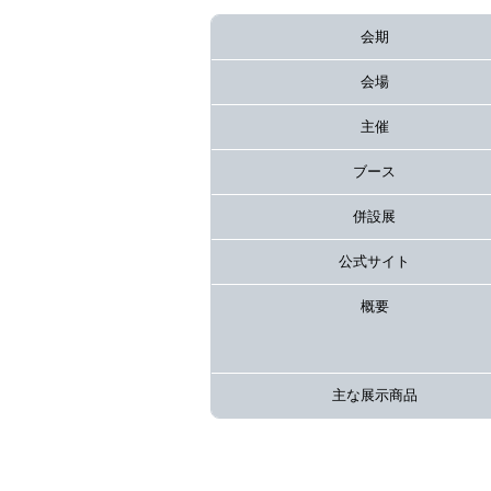
会期
会場
主催
ブース
併設展
公式サイト
概要
主な展示商品