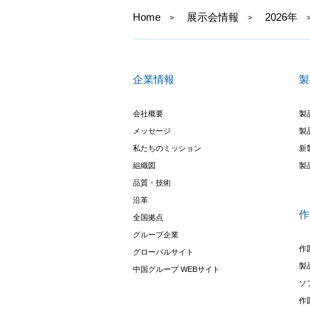
Home
展示会情報
2026年
企業情報
製
会社概要
製
メッセージ
製
私たちのミッション
新
組織図
製
品質・技術
沿革
作
全国拠点
グループ企業
作
グローバルサイト
製
中国グループ WEBサイト
ソ
作