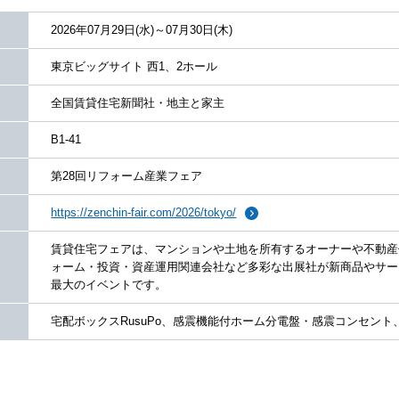
2026年07月29日(水)～07月30日(木)
東京ビッグサイト 西1、2ホール
全国賃貸住宅新聞社・地主と家主
B1-41
第28回リフォーム産業フェア
https://zenchin-fair.com/2026/tokyo/
賃貸住宅フェアは、マンションや土地を所有するオーナーや不動産
ォーム・投資・資産運用関連会社など多彩な出展社が新商品やサー
最大のイベントです。
宅配ボックスRusuPo、感震機能付ホーム分電盤・感震コンセント