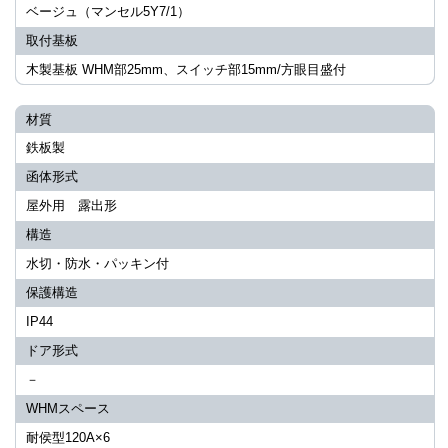
ベージュ（マンセル5Y7/1）
取付基板
木製基板 WHM部25mm、スイッチ部15mm/方眼目盛付
材質
鉄板製
函体形式
屋外用 露出形
構造
水切・防水・パッキン付
保護構造
IP44
ドア形式
－
WHMスペース
耐侯型120A×6