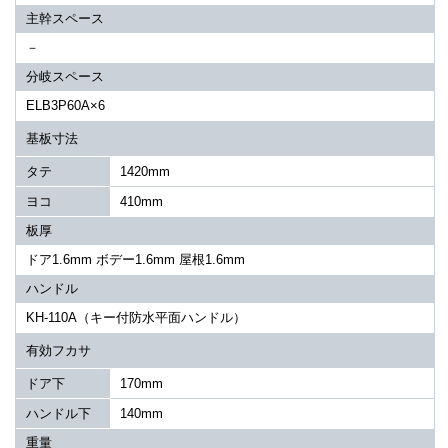
主幹スペース
－
分岐スペース
ELB3P60A×6
基板寸法
タテ
1420mm
ヨコ
410mm
板厚
ドア1.6mm ボデー1.6mm 屋根1.6mm
ハンドル
KH-110A（キー付防水平面ハンドル）
有効フカサ
ドア下
170mm
ハンドル下
140mm
重量