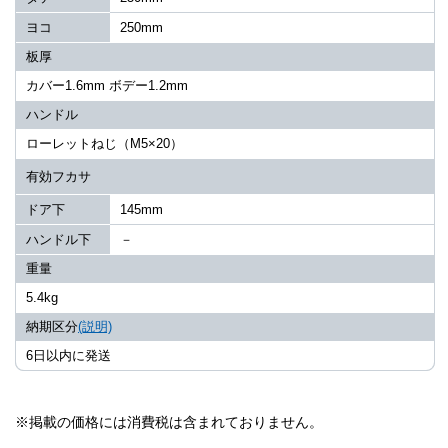
ヨコ
250mm
板厚
カバー1.6mm ボデー1.2mm
ハンドル
ローレットねじ（M5×20）
有効フカサ
ドア下
145mm
ハンドル下
－
重量
5.4kg
納期区分
(説明)
6日以内に発送
※掲載の価格には消費税は含まれておりません。