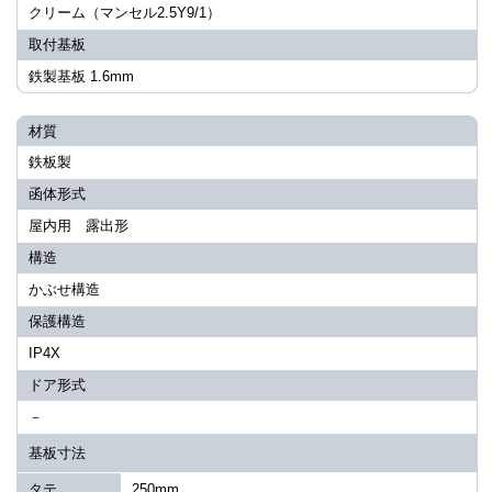
クリーム（マンセル2.5Y9/1）
取付基板
鉄製基板 1.6mm
材質
鉄板製
函体形式
屋内用 露出形
構造
かぶせ構造
保護構造
IP4X
ドア形式
－
基板寸法
タテ
250mm