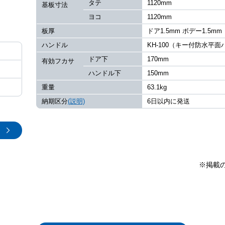
タテ
1120mm
基板寸法
ヨコ
1120mm
板厚
ドア1.5mm ボデー1.5mm
ハンドル
KH-100（キー付防水平
ドア下
170mm
有効フカサ
ハンドル下
150mm
重量
63.1kg
納期区分
(説明)
6日以内に発送
※掲載