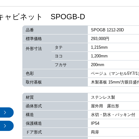
ャビネット SPOGB-D
品番
SPOGB 1212-20D
標準価格
293,000円
タテ
1,215mm
外形寸法
ヨコ
1,200mm
フカサ
200mm
色彩
ベージュ（マンセル5Y7/1
取付基板
木製基板 15mm/方眼目盛
材質
ステンレス製
函体形式
屋外用 露出形
構造
水切・防水・パッキン付
保護構造
IP54
ドア形式
両扉