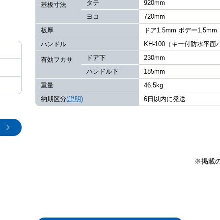
タテ
920mm
基板寸法
ヨコ
720mm
板厚
ドア1.5mm ボデー1.5mm
ハンドル
KH-100（キー付防水平
ドア下
230mm
有効フカサ
ハンドル下
185mm
重量
46.5kg
納期区分
(説明)
6日以内に発送
※掲載