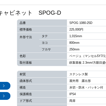
ャビネット SPOG-D
品番
SPOG 1080-25D
標準価格
225,000円
タテ
1,015mm
外形寸法
ヨコ
800mm
フカサ
250mm
色彩
ベージュ（マンセル5Y7/1
取付基板
鉄製基板 2.3mm/方眼目盛
材質
ステンレス製
函体形式
屋外用 露出形
構造
水切・防水・パッキン付
保護構造
IP54
ドア形式
両扉