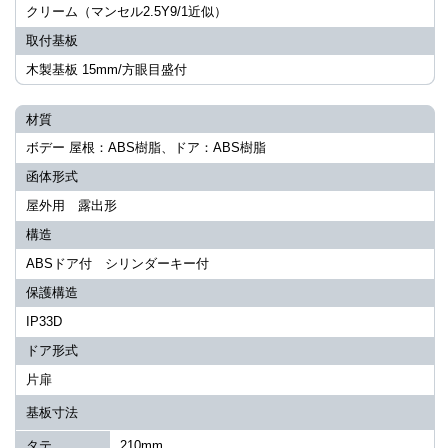
クリーム（マンセル2.5Y9/1近似）
取付基板
木製基板 15mm/方眼目盛付
材質
ボデー 屋根：ABS樹脂、ドア：ABS樹脂
函体形式
屋外用 露出形
構造
ABSドア付 シリンダーキー付
保護構造
IP33D
ドア形式
片扉
基板寸法
タテ
210mm