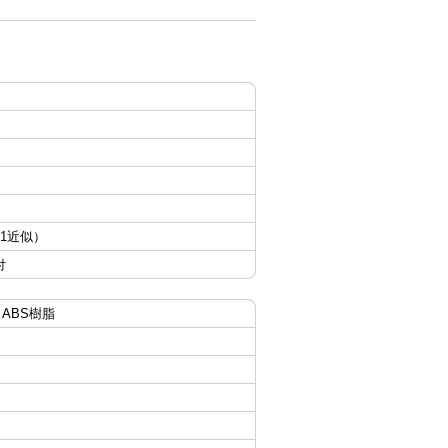
/1近似）
付
ABS樹脂