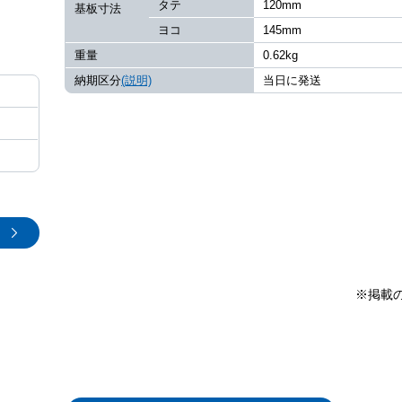
タテ
120mm
基板寸法
ヨコ
145mm
重量
0.62kg
納期区分
(説明)
当日に発送
※掲載