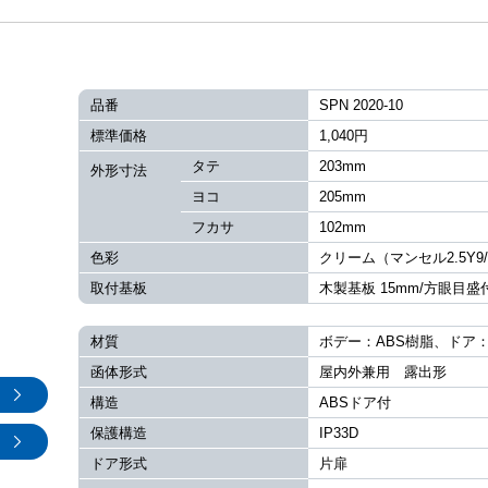
品番
SPN 2020-10
標準価格
1,040円
タテ
203mm
外形寸法
ヨコ
205mm
フカサ
102mm
色彩
クリーム（マンセル2.5Y9
取付基板
木製基板 15mm/方眼目盛
材質
ボデー：ABS樹脂、ドア：
函体形式
屋内外兼用 露出形
構造
ABSドア付
保護構造
IP33D
ドア形式
片扉