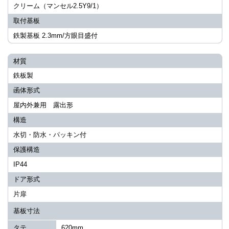
クリーム（マンセル2.5Y9/1）
取付基板
鉄製基板 2.3mm/方眼目盛付
材質
鉄板製
函体形式
屋内外兼用 露出形
構造
水切・防水・パッキン付
保護構造
IP44
ドア形式
片扉
基板寸法
タテ
620mm