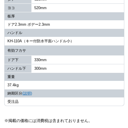
ヨコ
520mm
板厚
ドア2.3mm ボデー2.3mm
ハンドル
KH-110A（キー付防水平面ハンドル小）
有効フカサ
ドア下
330mm
ハンドル下
300mm
重量
37.4kg
納期区分
(説明)
受注品
※掲載の価格には消費税は含まれておりません。