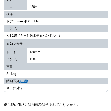
ヨコ
420mm
板厚
ドア1.6mm ボデー1.6mm
ハンドル
KH-110（キー付防水平面ハンドル小）
有効フカサ
ドア下
180mm
ハンドル下
150mm
重量
21.6kg
納期区分
(説明)
当日に発送
※掲載の価格には消費税は含まれておりません。