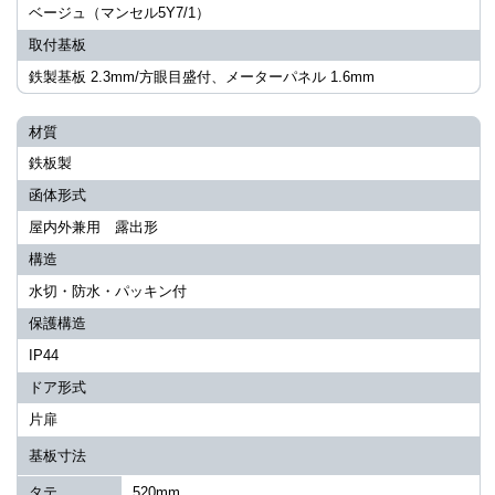
ベージュ（マンセル5Y7/1）
取付基板
鉄製基板 2.3mm/方眼目盛付、メーターパネル 1.6mm
材質
鉄板製
函体形式
屋内外兼用 露出形
構造
水切・防水・パッキン付
保護構造
IP44
ドア形式
片扉
基板寸法
タテ
520mm