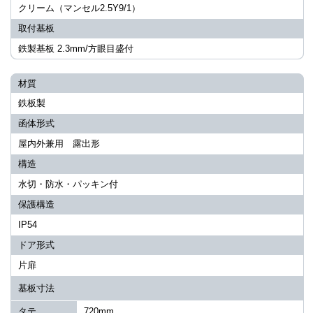
クリーム（マンセル2.5Y9/1）
取付基板
鉄製基板 2.3mm/方眼目盛付
材質
鉄板製
函体形式
屋内外兼用 露出形
構造
水切・防水・パッキン付
保護構造
IP54
ドア形式
片扉
基板寸法
タテ
720mm