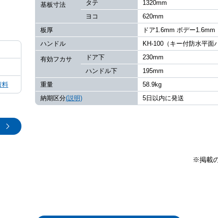
タテ
1320mm
基板寸法
ヨコ
620mm
板厚
ドア1.6mm ボデー1.6mm
ハンドル
KH-100（キー付防水平
ドア下
230mm
有効フカサ
ハンドル下
195mm
資料
重量
58.9kg
納期区分
(説明)
5日以内に発送
※掲載