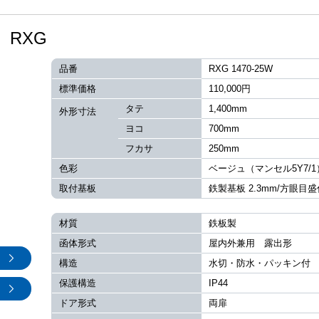
RXG
品番
RXG 1470-25W
標準価格
110,000円
タテ
1,400mm
外形寸法
ヨコ
700mm
フカサ
250mm
色彩
ベージュ（マンセル5Y7/1
取付基板
鉄製基板 2.3mm/方眼目盛
材質
鉄板製
函体形式
屋内外兼用 露出形
構造
水切・防水・パッキン付
保護構造
IP44
ドア形式
両扉