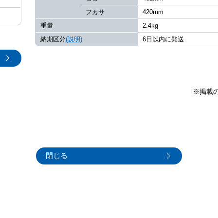
フカサ
420mm
重量
2.4kg
納期区分
(説明)
6日以内に発送
※掲載
閉じる