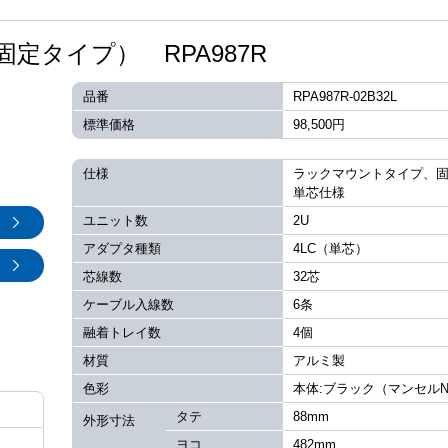
定タイプ） RPA987R
品番
RPA987R-02B32L
標準価格
98,500円
仕様
ラックマウントタイプ、
単芯仕様
ユニット数
2U
アダプタ種類
4LC（単芯）
芯線数
32芯
ケーブル入線数
6条
融着トレイ数
4個
材質
アルミ製
色彩
本体:ブラック（マンセルN
タテ
88mm
外形寸法
ヨコ
482mm