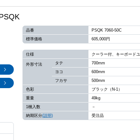
SQK
品番
PSQK 7060-50C
標準価格
605,000円
仕様
クーラー付、キーボード
タテ
700mm
外形寸法
ヨコ
600mm
フカサ
500mm
色彩
ブラック（N-1）
重量
49kg
1梱入数
－
納期区分
(説明)
受注品