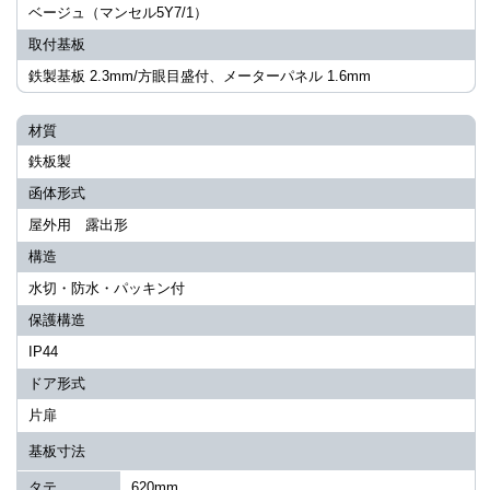
ベージュ（マンセル5Y7/1）
取付基板
鉄製基板 2.3mm/方眼目盛付、メーターパネル 1.6mm
材質
鉄板製
函体形式
屋外用 露出形
構造
水切・防水・パッキン付
保護構造
IP44
ドア形式
片扉
基板寸法
タテ
620mm