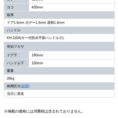
ヨコ
420mm
板厚
ドア1.6mm ボデー1.6mm 屋根1.6mm
ハンドル
KH-110A(キー付防水平面ハンドル小)
有効フカサ
ドア下
180mm
ハンドル下
150mm
重量
26kg
納期区分
(説明)
当日に発送
※掲載の価格には消費税は含まれておりません。