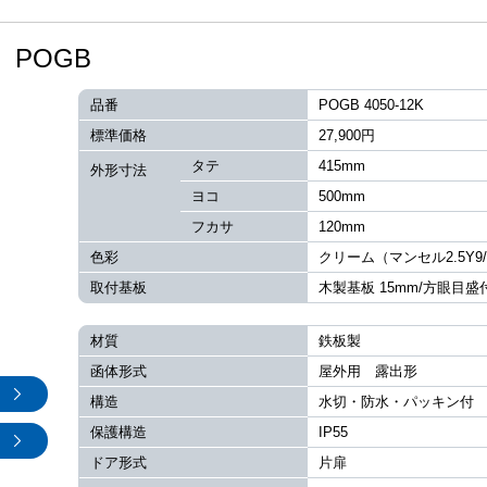
POGB
品番
POGB 4050-12K
標準価格
27,900円
タテ
415mm
外形寸法
ヨコ
500mm
フカサ
120mm
色彩
クリーム（マンセル2.5Y9/
取付基板
木製基板 15mm/方眼目盛
材質
鉄板製
函体形式
屋外用 露出形
構造
水切・防水・パッキン付
保護構造
IP55
ドア形式
片扉