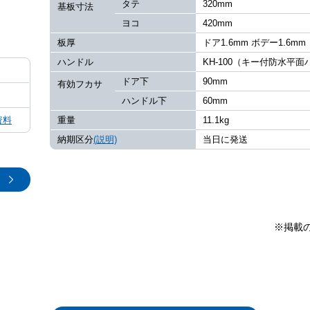
タテ
320mm
基板寸法
ヨコ
420mm
板厚
ドア1.6mm ボデー1.6mm
ハンドル
KH-100（キー付防水平
ドア下
90mm
有効フカサ
ハンドル下
60mm
資料
重量
11.1kg
納期区分
(説明)
当日に発送
※掲載