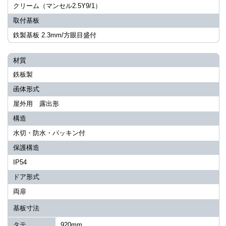
クリーム（マンセル2.5Y9/1）
取付基板
鉄製基板 2.3mm/方眼目盛付
材質
鉄板製
函体形式
屋外用 露出形
構造
水切・防水・パッキン付
保護構造
IP54
ドア形式
両扉
基板寸法
タテ
920mm