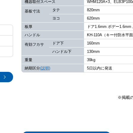
機器取付スペース
WHM120A×3、ELB3P100
タテ
820mm
基板寸法
ヨコ
620mm
板厚
ドア1.6mm ボデー1.6mm
ハンドル
KH-110A（キー付防水平
ドア下
160mm
有効フカサ
ハンドル下
130mm
重量
39kg
納期区分
(説明)
5日以内に発送
※掲載