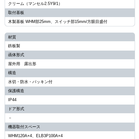
クリーム（マンセル2.5Y9/1）
取付基板
木製基板 WHM部25mm、スイッチ部15mm/方眼目盛付
材質
鉄板製
函体形式
屋外用 露出形
構造
水切・防水・パッキン付
保護構造
IP44
ドア形式
－
機器取付スペース
WHM120A×4、ELB3P100A×4