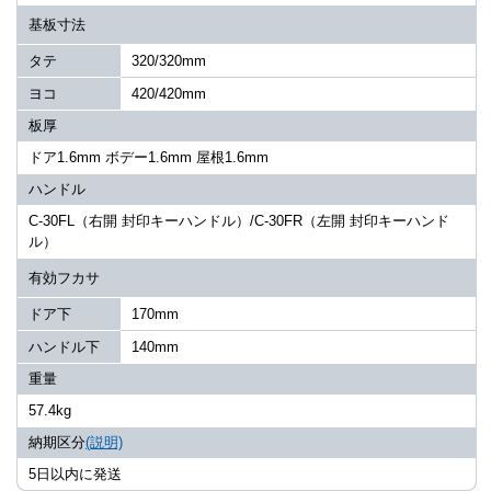
基板寸法
タテ
320/320mm
ヨコ
420/420mm
板厚
ドア1.6mm ボデー1.6mm 屋根1.6mm
ハンドル
C-30FL（右開 封印キーハンドル）/C-30FR（左開 封印キーハンド
ル）
有効フカサ
ドア下
170mm
ハンドル下
140mm
重量
57.4kg
納期区分
(説明)
5日以内に発送