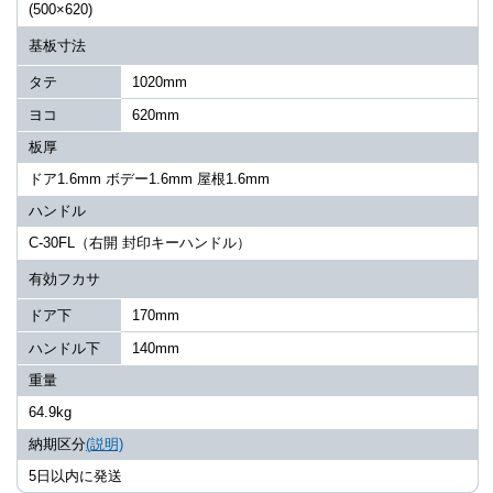
(500×620)
基板寸法
タテ
1020mm
ヨコ
620mm
板厚
ドア1.6mm ボデー1.6mm 屋根1.6mm
ハンドル
C-30FL（右開 封印キーハンドル）
有効フカサ
ドア下
170mm
ハンドル下
140mm
重量
64.9kg
納期区分
(説明)
5日以内に発送