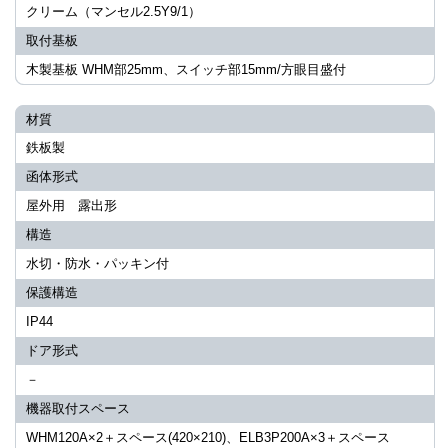
クリーム（マンセル2.5Y9/1）
取付基板
木製基板 WHM部25mm、スイッチ部15mm/方眼目盛付
材質
鉄板製
函体形式
屋外用 露出形
構造
水切・防水・パッキン付
保護構造
IP44
ドア形式
－
機器取付スペース
WHM120A×2＋スペース(420×210)、ELB3P200A×3＋スペース