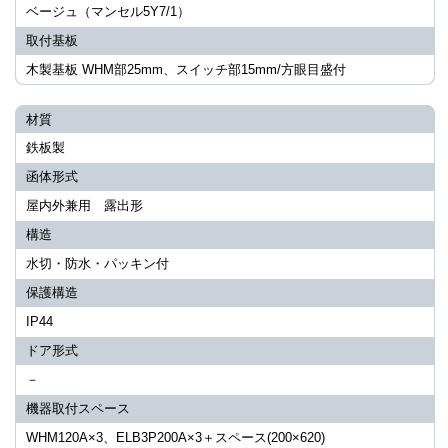
ベージュ（マンセル5Y7/1）
取付基板
木製基板 WHM部25mm、スイッチ部15mm/方眼目盛付
材質
鉄板製
函体形式
屋内外兼用 露出形
構造
水切・防水・パッキン付
保護構造
IP44
ドア形式
－
機器取付スペース
WHM120A×3、ELB3P200A×3＋スペース(200×620)