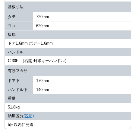
基板寸法
タテ
720mm
ヨコ
620mm
板厚
ドア1.6mm ボデー1.6mm
ハンドル
C-30FL（右開 封印キーハンドル）
有効フカサ
ドア下
170mm
ハンドル下
140mm
重量
51.8kg
納期区分
(説明)
5日以内に発送