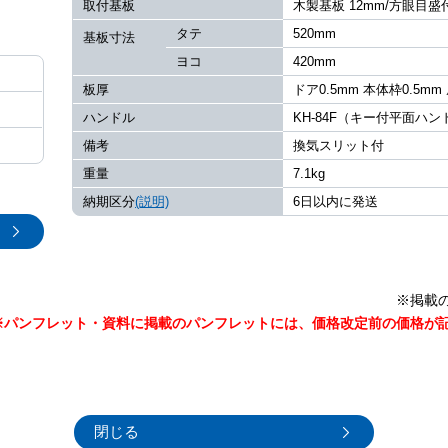
取付基板
木製基板 12mm/方眼目盛
タテ
520mm
基板寸法
ヨコ
420mm
板厚
ドア0.5mm 本体枠0.5mm
ハンドル
KH-84F（キー付平面ハ
備考
換気スリット付
重量
7.1kg
納期区分
(説明)
6日以内に発送
※掲載
※パンフレット・資料に掲載のパンフレットには、価格改定前の価格が
閉じる