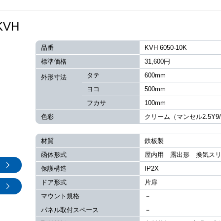
VH
品番
KVH 6050-10K
標準価格
31,600円
タテ
600mm
外形寸法
ヨコ
500mm
フカサ
100mm
色彩
クリーム（マンセル2.5Y9/
材質
鉄板製
函体形式
屋内用 露出形 換気ス
保護構造
IP2X
ドア形式
片扉
マウント規格
－
パネル取付スペース
－