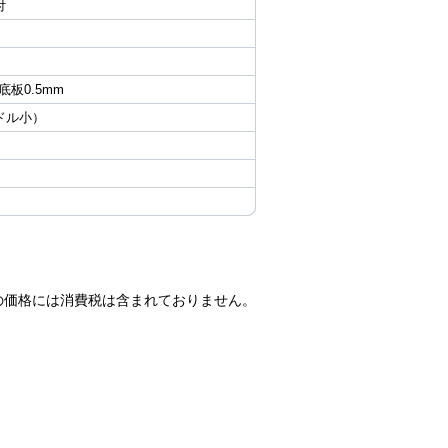
付
 底板0.5mm
ンドル小）
の価格には消費税は含まれておりません。