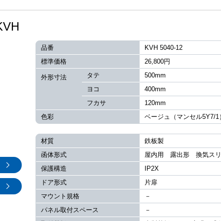
VH
品番
KVH 5040-12
標準価格
26,800円
タテ
500mm
外形寸法
ヨコ
400mm
フカサ
120mm
色彩
ベージュ（マンセル5Y7/1
材質
鉄板製
函体形式
屋内用 露出形 換気ス
保護構造
IP2X
ドア形式
片扉
マウント規格
－
パネル取付スペース
－