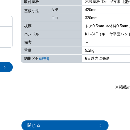
取付基板
木製基板 12mm/方眼目盛
タテ
420mm
基板寸法
ヨコ
320mm
板厚
ドア0.5mm 本体枠0.5mm
ハンドル
KH-84F（キー付平面ハ
備考
－
重量
5.2kg
納期区分
(説明)
6日以内に発送
※掲載
閉じる