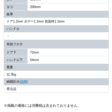
ヨコ
200mm
板厚
ドア1.2mm ボデー1.2mm 前面枠1.2mm
ハンドル
－
有効フカサ
ドア下
72mm
ハンドル下
54mm
重量
11.3kg
納期区分
(説明)
受注品
※掲載の価格には消費税は含まれておりません。