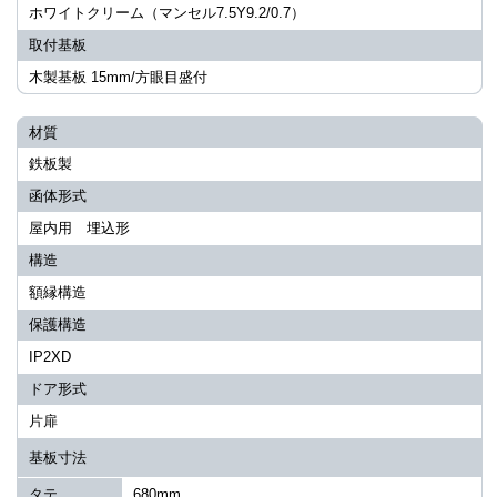
ホワイトクリーム（マンセル7.5Y9.2/0.7）
取付基板
木製基板 15mm/方眼目盛付
材質
鉄板製
函体形式
屋内用 埋込形
構造
額縁構造
保護構造
IP2XD
ドア形式
片扉
基板寸法
タテ
680mm