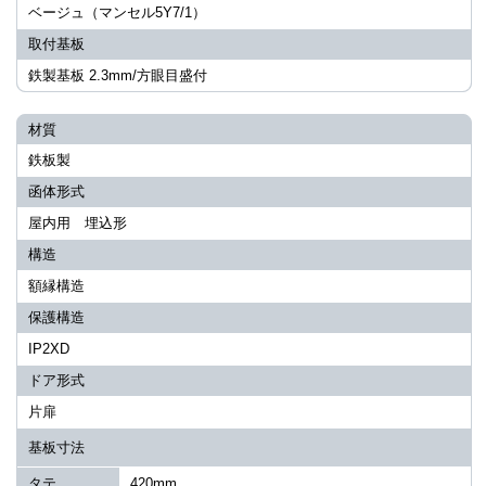
ベージュ（マンセル5Y7/1）
取付基板
鉄製基板 2.3mm/方眼目盛付
材質
鉄板製
函体形式
屋内用 埋込形
構造
額縁構造
保護構造
IP2XD
ドア形式
片扉
基板寸法
タテ
420mm