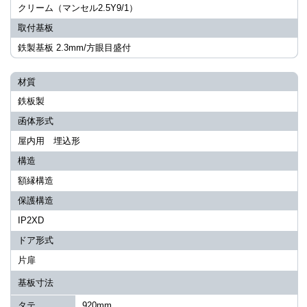
クリーム（マンセル2.5Y9/1）
取付基板
鉄製基板 2.3mm/方眼目盛付
材質
鉄板製
函体形式
屋内用 埋込形
構造
額縁構造
保護構造
IP2XD
ドア形式
片扉
基板寸法
タテ
920mm