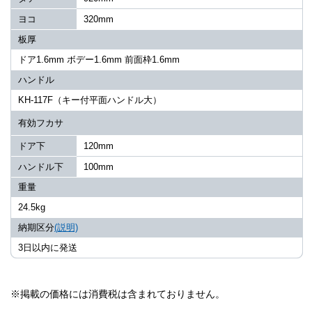
ヨコ
320mm
板厚
ドア1.6mm ボデー1.6mm 前面枠1.6mm
ハンドル
KH-117F（キー付平面ハンドル大）
有効フカサ
ドア下
120mm
ハンドル下
100mm
重量
24.5kg
納期区分
(説明)
3日以内に発送
※掲載の価格には消費税は含まれておりません。