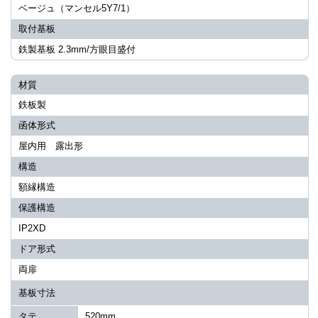
ベージュ（マンセル5Y7/1）
取付基板
鉄製基板 2.3mm/方眼目盛付
材質
鉄板製
函体形式
屋内用 露出形
構造
額縁構造
保護構造
IP2XD
ドア形式
両扉
基板寸法
タテ
520mm