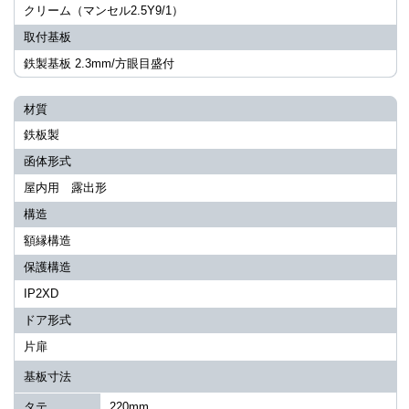
クリーム（マンセル2.5Y9/1）
取付基板
鉄製基板 2.3mm/方眼目盛付
材質
鉄板製
函体形式
屋内用 露出形
構造
額縁構造
保護構造
IP2XD
ドア形式
片扉
基板寸法
タテ
220mm