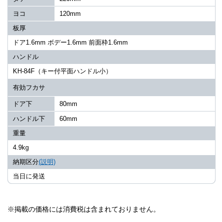
ヨコ
120mm
板厚
ドア1.6mm ボデー1.6mm 前面枠1.6mm
ハンドル
KH-84F（キー付平面ハンドル小）
有効フカサ
ドア下
80mm
ハンドル下
60mm
重量
4.9kg
納期区分
(説明)
当日に発送
※掲載の価格には消費税は含まれておりません。