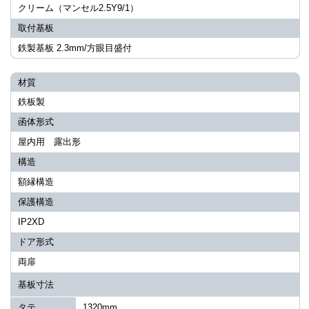
クリーム（マンセル2.5Y9/1）
取付基板
鉄製基板 2.3mm/方眼目盛付
材質
鉄板製
函体形式
屋内用 露出形
構造
額縁構造
保護構造
IP2XD
ドア形式
両扉
基板寸法
タテ
1320mm