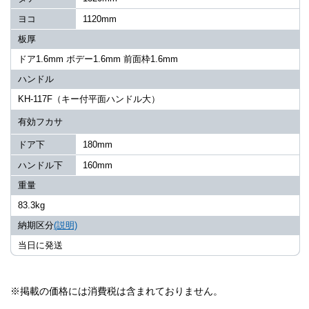
ヨコ
1120mm
板厚
ドア1.6mm ボデー1.6mm 前面枠1.6mm
ハンドル
KH-117F（キー付平面ハンドル大）
有効フカサ
ドア下
180mm
ハンドル下
160mm
重量
83.3kg
納期区分
(説明)
当日に発送
※掲載の価格には消費税は含まれておりません。