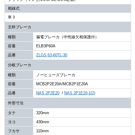
相線式
単３
主幹ブレーカ
種類
漏電ブレーカ（中性線欠相保護付）
容量
ELB3P60A
品番
ZLGS 63-60TL-30
分岐ブレーカ
種類
ノーヒューズブレーカ
容量
MCB2P2E20A/MCB2P1E20A
品番
NAS 2P2E20
/
NAS 2P1E20-1(2)
外形寸法
タテ
320mm
ヨコ
430mm
フカサ
110mm