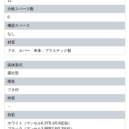
12
分岐スペース数
0
機器スペース
なし
材質
フタ、カバー、本体：プラスチック製
函体形式
露出型
構造
フタ付
特長
－
色彩
ホワイト（マンセル6.2Y9.1/0.6近似）
ブラック（マンセル3.8PB2.6/0.3近似）