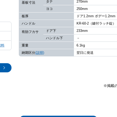
タテ
270mm
基板寸法
ヨコ
250mm
板厚
ドア1.2mm ボデー1.2mm
ハンドル
KR-60-2（鍵付ラッチ錠）
ドア下
233mm
有効フカサ
ハンドル下
－
資料
重量
6.1kg
納期区分
(説明)
翌日に発送
※掲載