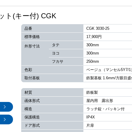
(キー付) CGK
品番
CGK 3030-25
標準価格
17,900円
タテ
300mm
外形寸法
ヨコ
300mm
フカサ
250mm
色彩
ベージュ（マンセル5Y7/1
取付基板
鉄製基板 1.6mm/方眼目盛
材質
鉄板製
函体形式
屋内用 露出形
構造
ラッチ錠・パッキン付
保護構造
IP4X
ドア形式
片扉