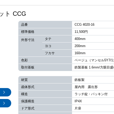
ト CCG
品番
CCG 4020-16
標準価格
11,500円
タテ
400mm
外形寸法
ヨコ
200mm
フカサ
160mm
色彩
ベージュ（マンセル5Y7/1
取付基板
鉄製基板 1.6mm/方眼目盛
材質
鉄板製
函体形式
屋内用 露出形
構造
ラッチ錠・パッキン付
保護構造
IP4X
ドア形式
片扉