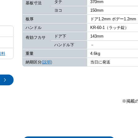
タテ
370mm
基板寸法
ヨコ
150mm
板厚
ドア1.2mm ボデー1.2mm
ハンドル
KR-60-1（ラッチ錠）
ドア下
143mm
有効フカサ
ハンドル下
－
資料
重量
4.6kg
納期区分
(説明)
当日に発送
※掲載