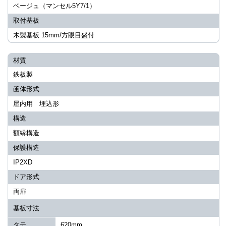
ベージュ（マンセル5Y7/1）
取付基板
木製基板 15mm/方眼目盛付
材質
鉄板製
函体形式
屋内用 埋込形
構造
額縁構造
保護構造
IP2XD
ドア形式
両扉
基板寸法
タテ
620mm