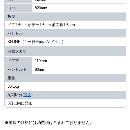
ヨコ
820mm
板厚
ドア1.6mm ボデー1.6mm 前面枠1.6mm
ハンドル
KH-84F（キー付平面ハンドル小）
有効フカサ
ドア下
110mm
ハンドル下
90mm
重量
30.1kg
納期区分
(説明)
3日以内に発送
※掲載の価格には消費税は含まれておりません。