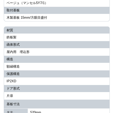
ベージュ（マンセル5Y7/1）
取付基板
木製基板 15mm/方眼目盛付
材質
鉄板製
函体形式
屋内用 埋込形
構造
額縁構造
保護構造
IP2XD
ドア形式
片扉
基板寸法
タテ
520mm