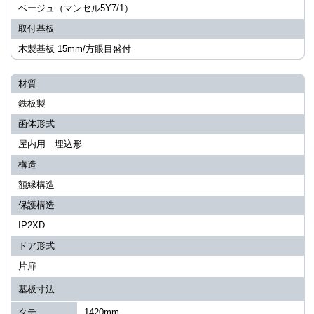
ベージュ（マンセル5Y7/1）
取付基板
木製基板 15mm/方眼目盛付
材質
鉄板製
函体形式
屋内用 埋込形
構造
額縁構造
保護構造
IP2XD
ドア形式
片扉
基板寸法
タテ
1420mm