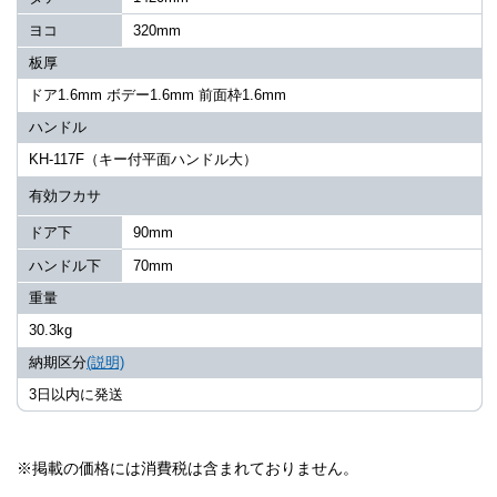
ヨコ
320mm
板厚
ドア1.6mm ボデー1.6mm 前面枠1.6mm
ハンドル
KH-117F（キー付平面ハンドル大）
有効フカサ
ドア下
90mm
ハンドル下
70mm
重量
30.3kg
納期区分
(説明)
3日以内に発送
※掲載の価格には消費税は含まれておりません。