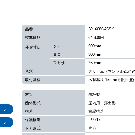
品番
BX 6080-25SK
標準価格
64,800円
タテ
600mm
外形寸法
ヨコ
800mm
フカサ
250mm
色彩
クリーム（マンセル2.5Y9/
取付基板
木製基板 15mm/方眼目盛
材質
鉄板製
函体形式
屋内用 露出形
構造
額縁構造
保護構造
IP2XD
ドア形式
片扉