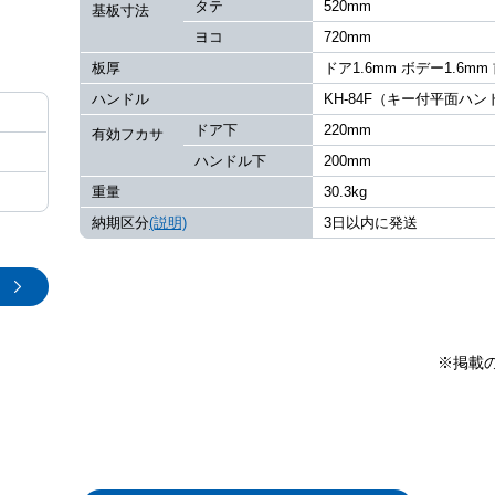
タテ
520mm
基板寸法
ヨコ
720mm
板厚
ドア1.6mm ボデー1.6mm
ハンドル
KH-84F（キー付平面ハ
ドア下
220mm
有効フカサ
ハンドル下
200mm
重量
30.3kg
納期区分
(説明)
3日以内に発送
※掲載