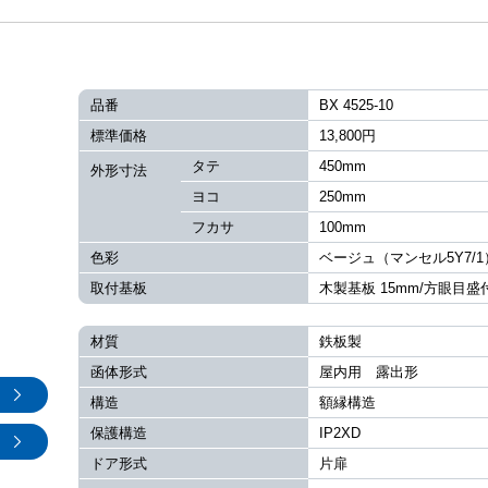
品番
BX 4525-10
標準価格
13,800円
タテ
450mm
外形寸法
ヨコ
250mm
フカサ
100mm
色彩
ベージュ（マンセル5Y7/1
取付基板
木製基板 15mm/方眼目盛
材質
鉄板製
函体形式
屋内用 露出形
構造
額縁構造
保護構造
IP2XD
ドア形式
片扉