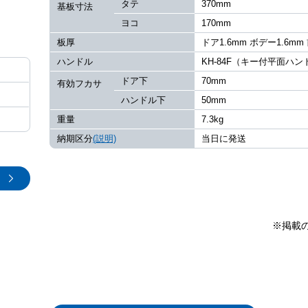
タテ
370mm
基板寸法
ヨコ
170mm
板厚
ドア1.6mm ボデー1.6mm
ハンドル
KH-84F（キー付平面ハ
ドア下
70mm
有効フカサ
ハンドル下
50mm
重量
7.3kg
納期区分
(説明)
当日に発送
※掲載