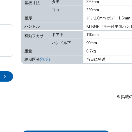
タテ
220mm
基板寸法
ヨコ
220mm
板厚
ドア1.6mm ボデー1.6mm
ハンドル
KH-84F（キー付平面ハ
ドア下
110mm
有効フカサ
ハンドル下
90mm
重量
6.7kg
納期区分
(説明)
当日に発送
※掲載