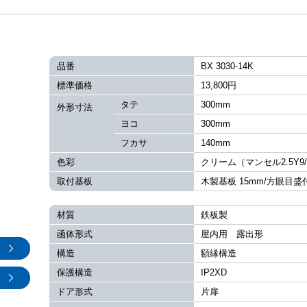
品番
BX 3030-14K
標準価格
13,800円
タテ
300mm
外形寸法
ヨコ
300mm
フカサ
140mm
色彩
クリーム（マンセル2.5Y9/
取付基板
木製基板 15mm/方眼目盛
材質
鉄板製
函体形式
屋内用 露出形
構造
額縁構造
保護構造
IP2XD
ドア形式
片扉