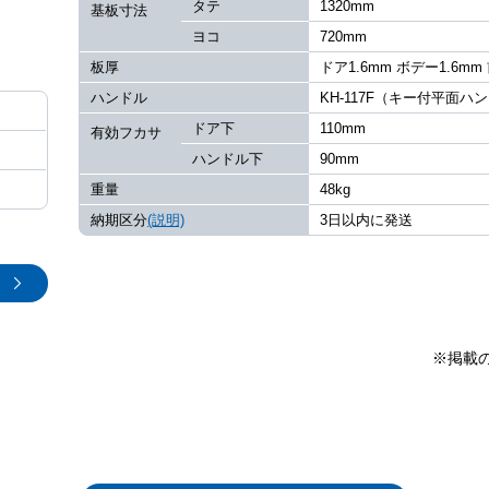
タテ
1320mm
基板寸法
ヨコ
720mm
板厚
ドア1.6mm ボデー1.6mm
ハンドル
KH-117F（キー付平面ハ
ドア下
110mm
有効フカサ
ハンドル下
90mm
重量
48kg
納期区分
(説明)
3日以内に発送
※掲載