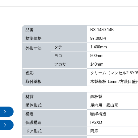
品番
BX 1480-14K
標準価格
97,000円
タテ
1,400mm
外形寸法
ヨコ
800mm
フカサ
140mm
色彩
クリーム（マンセル2.5Y9/
取付基板
木製基板 15mm/方眼目盛
材質
鉄板製
函体形式
屋内用 露出形
構造
額縁構造
保護構造
IP2XD
ドア形式
両扉