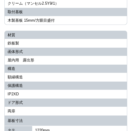
クリーム（マンセル2.5Y9/1）
取付基板
木製基板 15mm/方眼目盛付
材質
鉄板製
函体形式
屋内用 露出形
構造
額縁構造
保護構造
IP2XD
ドア形式
両扉
基板寸法
タテ
1220mm