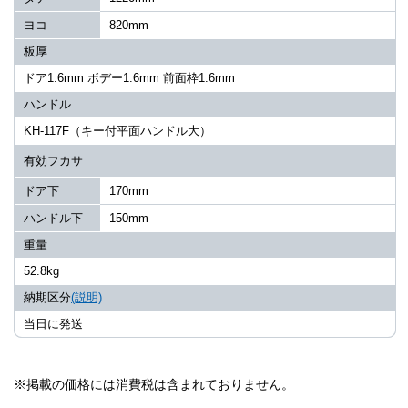
ヨコ
820mm
板厚
ドア1.6mm ボデー1.6mm 前面枠1.6mm
ハンドル
KH-117F（キー付平面ハンドル大）
有効フカサ
ドア下
170mm
ハンドル下
150mm
重量
52.8kg
納期区分
(説明)
当日に発送
※掲載の価格には消費税は含まれておりません。