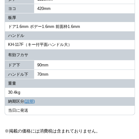
ヨコ
420mm
板厚
ドア1.6mm ボデー1.6mm 前面枠1.6mm
ハンドル
KH-117F（キー付平面ハンドル大）
有効フカサ
ドア下
90mm
ハンドル下
70mm
重量
30.4kg
納期区分
(説明)
当日に発送
※掲載の価格には消費税は含まれておりません。