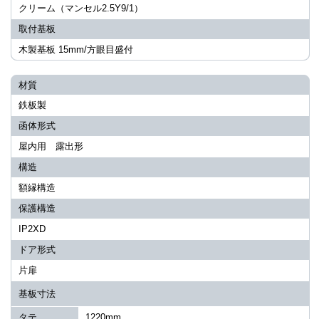
クリーム（マンセル2.5Y9/1）
取付基板
木製基板 15mm/方眼目盛付
材質
鉄板製
函体形式
屋内用 露出形
構造
額縁構造
保護構造
IP2XD
ドア形式
片扉
基板寸法
タテ
1220mm