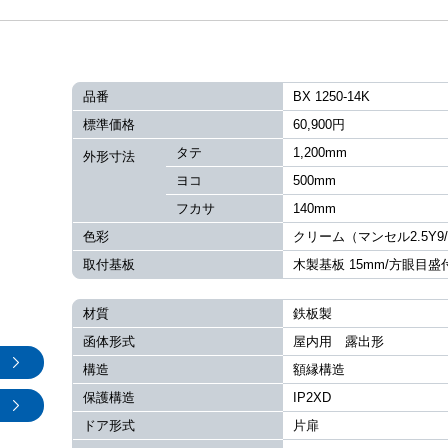
品番
BX 1250-14K
標準価格
60,900円
タテ
1,200mm
外形寸法
ヨコ
500mm
フカサ
140mm
色彩
クリーム（マンセル2.5Y9/
取付基板
木製基板 15mm/方眼目盛
材質
鉄板製
函体形式
屋内用 露出形
構造
額縁構造
保護構造
IP2XD
ドア形式
片扉