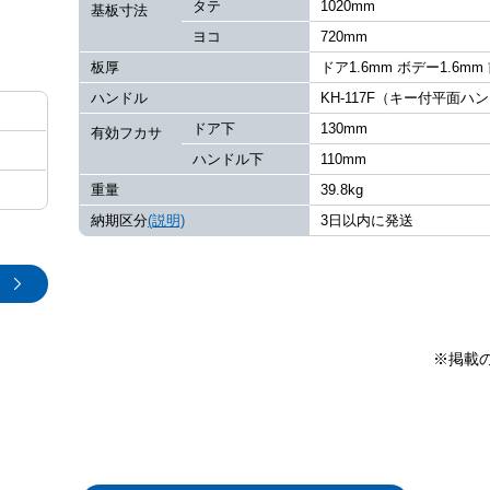
タテ
1020mm
基板寸法
ヨコ
720mm
板厚
ドア1.6mm ボデー1.6mm
ハンドル
KH-117F（キー付平面ハ
ドア下
130mm
有効フカサ
ハンドル下
110mm
重量
39.8kg
納期区分
(説明)
3日以内に発送
※掲載