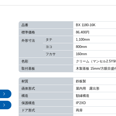
品番
BX 1180-16K
標準価格
86,400円
タテ
1,100mm
外形寸法
ヨコ
800mm
フカサ
160mm
色彩
クリーム（マンセル2.5Y9/
取付基板
木製基板 15mm/方眼目盛
材質
鉄板製
函体形式
屋内用 露出形
構造
額縁構造
保護構造
IP2XD
ドア形式
両扉